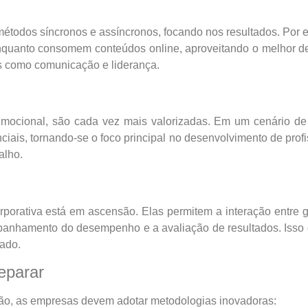
todos síncronos e assíncronos, focando nos resultados. Por 
enquanto consomem conteúdos online, aproveitando o melhor 
s como comunicação e liderança.
 emocional, são cada vez mais valorizadas. Em um cenário de
is, tornando-se o foco principal no desenvolvimento de profi
alho.
rporativa está em ascensão. Elas permitem a interação entre g
ompanhamento do desempenho e a avaliação de resultados. Isso
zado.
eparar
ção, as empresas devem adotar metodologias inovadoras: