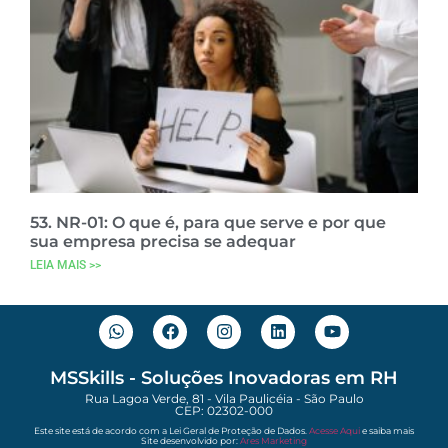
53. NR-01: O que é, para que serve e por que
sua empresa precisa se adequar
LEIA MAIS >>
MSSkills - Soluções Inovadoras em RH
Rua Lagoa Verde, 81 - Vila Paulicéia - São Paulo
CEP: 02302-000
Este site está de acordo com a Lei Geral de Proteção de Dados.
Acesse Aqui
e saiba mais
Site desenvolvido por:
Ares Marketing