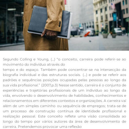
Segundo Colling e Young, (…) “o conceito, carreira pode referir-se ao
movimento do indivíduo através do
tempo e do espaço. Também pode concentrar-se na intersecção da
biografia individual e das estruturas sociais. (…) e pode se referir aos
padrões e sequências posições ocupadas pelas pessoas ao longo da
sua vida profissional.” (2007,p.3) Nesse sentido, carreira é o conjunto de
experiências e trajetórias profissionais de um indivíduo ao longo da
vida, envolvendo o desenvolvimento de habilidades, conhecimentos e
relacionamentos em diferentes contextos e organizações. A carreira vai
além de um simples caminho ou sequência de empregos; trata-se de
um processo de construção contínua de identidade profissional e
realização pessoal. Este conceito reflete uma visão consolidada ao
longo do tempo por vários autores da área de desenvolvimento de
carreira. Pretendemos provocar uma reflexão