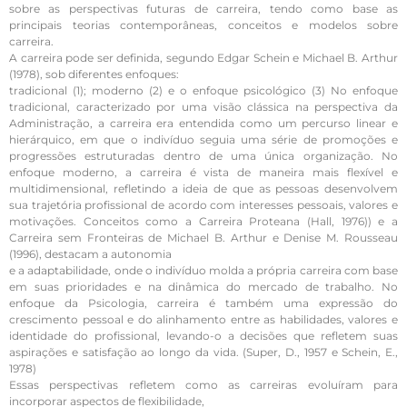
sobre as perspectivas futuras de carreira, tendo como base as
principais teorias contemporâneas, conceitos e modelos sobre
carreira.
A carreira pode ser definida, segundo Edgar Schein e Michael B. Arthur
(1978), sob diferentes enfoques:
tradicional (1); moderno (2) e o enfoque psicológico (3) No enfoque
tradicional, caracterizado por uma visão clássica na perspectiva da
Administração, a carreira era entendida como um percurso linear e
hierárquico, em que o indivíduo seguia uma série de promoções e
progressões estruturadas dentro de uma única organização. No
enfoque moderno, a carreira é vista de maneira mais flexível e
multidimensional, refletindo a ideia de que as pessoas desenvolvem
sua trajetória profissional de acordo com interesses pessoais, valores e
motivações. Conceitos como a Carreira Proteana (Hall, 1976)) e a
Carreira sem Fronteiras de Michael B. Arthur e Denise M. Rousseau
(1996), destacam a autonomia
e a adaptabilidade, onde o indivíduo molda a própria carreira com base
em suas prioridades e na dinâmica do mercado de trabalho. No
enfoque da Psicologia, carreira é também uma expressão do
crescimento pessoal e do alinhamento entre as habilidades, valores e
identidade do profissional, levando-o a decisões que refletem suas
aspirações e satisfação ao longo da vida. (Super, D., 1957 e Schein, E.,
1978)
Essas perspectivas refletem como as carreiras evoluíram para
incorporar aspectos de flexibilidade,