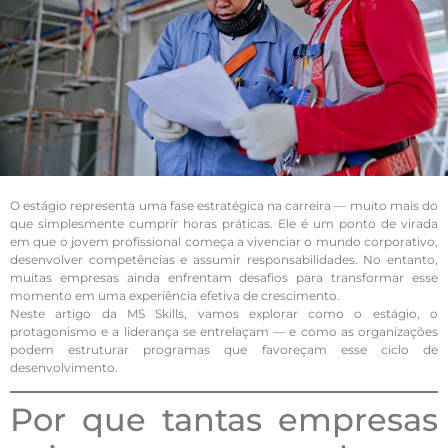
O estágio representa uma fase estratégica na carreira — muito mais do
que simplesmente cumprir horas práticas. Ele é um ponto de virada
em que o jovem profissional começa a vivenciar o mundo corporativo,
desenvolver competências e assumir responsabilidades. No entanto,
muitas empresas ainda enfrentam desafios para transformar esse
momento em uma experiência efetiva de crescimento.
Neste artigo da MS Skills, vamos explorar como o estágio, o
protagonismo e a liderança se entrelaçam — e como as organizações
podem estruturar programas que favoreçam esse ciclo de
desenvolvimento.
Por que tantas empresas