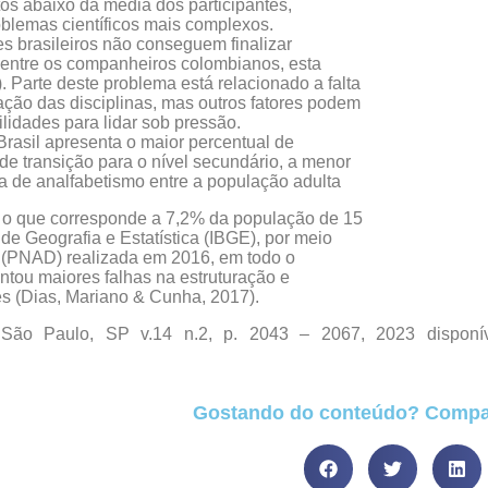
tos abaixo da média dos participantes,
roblemas científicos mais complexos.
s brasileiros não conseguem finalizar
 entre os companheiros colombianos, esta
). Parte deste problema está relacionado a falta
ação das disciplinas, mas outros fatores podem
ilidades para lidar sob pressão.
rasil apresenta o maior percentual de
 de transição para o nível secundário, a menor
xa de analfabetismo entre a população adulta
, o que corresponde a 7,2% da população de 15
 de Geografia e Estatística (IBGE), por meio
 (PNAD) realizada em 2016, em todo o
sentou maiores falhas na estruturação e
es (Dias, Mariano & Cunha, 2017).
 São Paulo, SP v.14 n.2, p. 2043 – 2067, 2023 disponí
Gostando do conteúdo? Compar