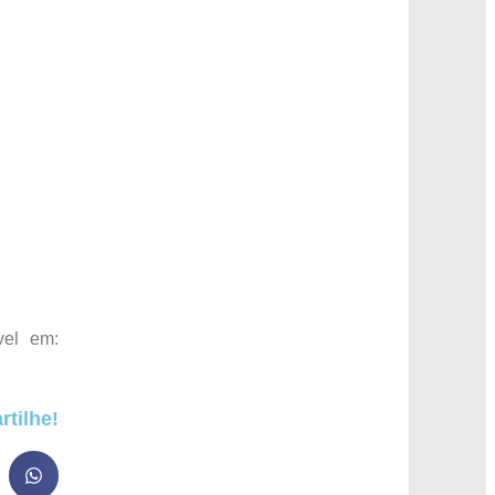
vel em:
tilhe!