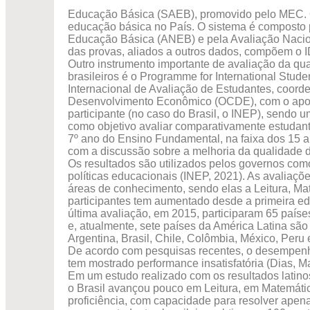
Educação Básica (SAEB), promovido pelo MEC. O
educação básica no País. O sistema é composto p
Educação Básica (ANEB) e pela Avaliação Nacion
das provas, aliados a outros dados, compõem o 
Outro instrumento importante de avaliação da qu
brasileiros é o Programme for International Stu
Internacional de Avaliação de Estudantes, coor
Desenvolvimento Econômico (OCDE), com o apoi
participante (no caso do Brasil, o INEP), sendo um
como objetivo avaliar comparativamente estudante
7º ano do Ensino Fundamental, na faixa dos 15 a
com a discussão sobre a melhoria da qualidade d
Os resultados são utilizados pelos governos com
políticas educacionais (INEP, 2021). As avaliaçõ
áreas de conhecimento, sendo elas a Leitura, Ma
participantes tem aumentado desde a primeira e
última avaliação, em 2015, participaram 65 países
e, atualmente, sete países da América Latina sã
Argentina, Brasil, Chile, Colômbia, México, Peru 
De acordo com pesquisas recentes, o desempenho
tem mostrado performance insatisfatória (Dias, M
Em um estudo realizado com os resultados latino
o Brasil avançou pouco em Leitura, em Matemátic
proficiência, com capacidade para resolver apena