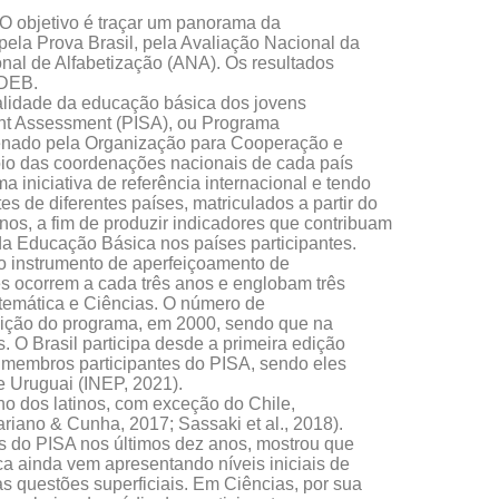
 objetivo é traçar um panorama da
ela Prova Brasil, pela Avaliação Nacional da
al de Alfabetização (ANA). Os resultados
IDEB.
alidade da educação básica dos jovens
dent Assessment (PISA), ou Programa
denado pela Organização para Cooperação e
o das coordenações nacionais de cada país
a iniciativa de referência internacional e tendo
s de diferentes países, matriculados a partir do
nos, a fim de produzir indicadores que contribuam
a Educação Básica nos países participantes.
o instrumento de aperfeiçoamento de
es ocorrem a cada três anos e englobam três
temática e Ciências. O número de
dição do programa, em 2000, sendo que na
. O Brasil participa desde a primeira edição
o membros participantes do PISA, sendo eles
e Uruguai (INEP, 2021).
 dos latinos, com exceção do Chile,
ariano & Cunha, 2017; Sassaki et al., 2018).
s do PISA nos últimos dez anos, mostrou que
a ainda vem apresentando níveis iniciais de
s questões superficiais. Em Ciências, por sua