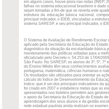
em alguns casos, houve piora nas notas (INEP, 2
falhas no sistema educacional brasileiro e dado 
sejam tomadas a fim de que se reverta este quad
estrutura da educação básica nacional, comp
principal indicador, o IDEB, vinculadas a estrutu
sistema SARESP, e seu principal indicador, o ID
O Sistema de Avaliação de Rendimento Escolar
aplicado pela Secretaria da Educação do Estado 
diagnóstico da situação da escolaridade básica p
monitoramento das políticas voltadas para a melh
oficializado pelo Decreto n. 54.253 de 17/04/200
São Paulo. No SARESP, os alunos do 3º, 5º, 7º e
do Ensino Médio têm seus conhecimentos avaliad
portuguesa, matemática, ciências humanas e natu
Os resultados são utilizados para orientar as aç
cálculo do Índice de Desenvolvimento da Educa
índice, que é um dos principais indicadores da q
foi criado em 2007 e estabelece metas que as es
apresentados nos boletins permitem aos gestore
o apoio da Secretaria da Educação do Estado de
aprendizagem dos seus alunos e da gestão escola
rede estadual paulista ainda realizam os exame