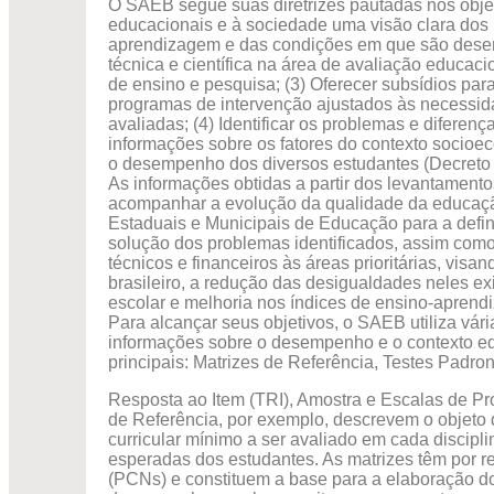
O SAEB segue suas diretrizes pautadas nos objet
educacionais e à sociedade uma visão clara dos 
aprendizagem e das condições em que são desen
técnica e científica na área de avaliação educacio
de ensino e pesquisa; (3) Oferecer subsídios par
programas de intervenção ajustados às necessid
avaliadas; (4) Identificar os problemas e diferenç
informações sobre os fatores do contexto socioec
o desempenho dos diversos estudantes (Decreto 
As informações obtidas a partir dos levantame
acompanhar a evolução da qualidade da educação
Estaduais e Municipais de Educação para a defin
solução dos problemas identificados, assim com
técnicos e financeiros às áreas prioritárias, vi
brasileiro, a redução das desigualdades neles ex
escolar e melhoria nos índices de ensino-aprend
Para alcançar seus objetivos, o SAEB utiliza vári
informações sobre o desempenho e o contexto ed
principais: Matrizes de Referência, Testes Padron
Resposta ao Item (TRI), Amostra e Escalas de Pro
de Referência, por exemplo, descrevem o objeto d
curricular mínimo a ser avaliado em cada discipl
esperadas dos estudantes. As matrizes têm por r
(PCNs) e constituem a base para a elaboração d