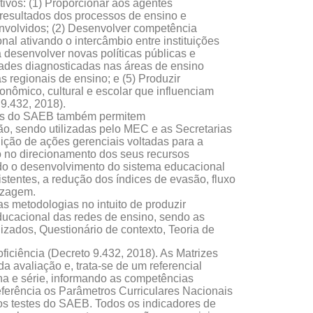
ivos: (1) Proporcionar aos agentes
resultados dos processos de ensino e
volvidos; (2) Desenvolver competência
nal ativando o intercâmbio entre instituições
a desenvolver novas políticas públicas e
ades diagnosticadas nas áreas de ensino
as regionais de ensino; e (5) Produzir
onômico, cultural e escolar que influenciam
9.432, 2018).
ntos do SAEB também permitem
, sendo utilizadas pelo MEC e as Secretarias
ição de ações gerenciais voltadas para a
o no direcionamento dos seus recursos
sando o desenvolvimento do sistema educacional
istentes, a redução dos índices de evasão, fluxo
izagem.
as metodologias no intuito de produzir
ucacional das redes de ensino, sendo as
izados, Questionário de contexto, Teoria de
ficiência (Decreto 9.432, 2018). As Matrizes
a avaliação e, trata-se de um referencial
ina e série, informando as competências
eferência os Parâmetros Curriculares Nacionais
os testes do SAEB. Todos os indicadores de