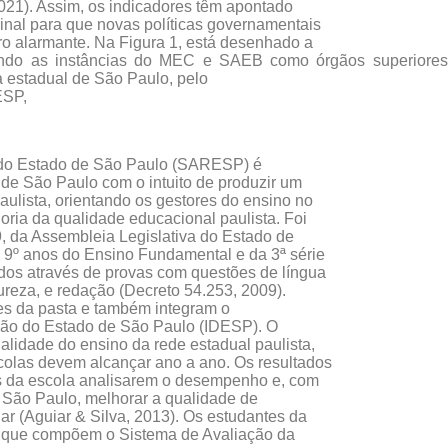
021). Assim, os indicadores têm apontado
sinal para que novas políticas governamentais
ro alarmante. Na Figura 1, está desenhado a
ondo as instâncias do MEC e SAEB como órgãos superiores
ra estadual de São Paulo, pelo
ESP,
 do Estado de São Paulo (SARESP) é
de São Paulo com o intuito de produzir um
aulista, orientando os gestores do ensino no
oria da qualidade educacional paulista. Foi
9, da Assembleia Legislativa do Estado de
 9º anos do Ensino Fundamental e da 3ª série
os através de provas com questões de língua
reza, e redação (Decreto 54.253, 2009).
ões da pasta e também integram o
ção do Estado de São Paulo (IDESP). O
ualidade do ensino da rede estadual paulista,
colas devem alcançar ano a ano. Os resultados
s da escola analisarem o desempenho e, com
 São Paulo, melhorar a qualidade de
r (Aguiar & Silva, 2013). Os estudantes da
s que compõem o Sistema de Avaliação da