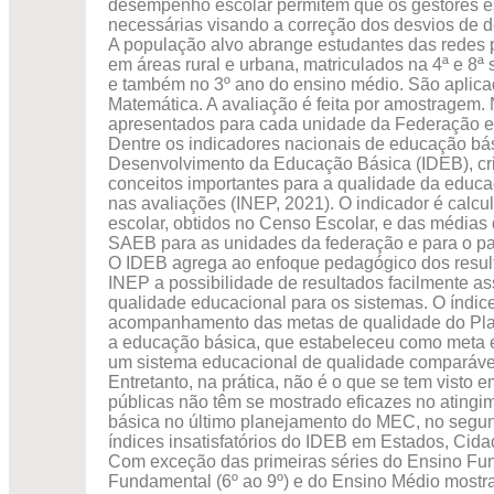
desempenho escolar permitem que os gestores e
necessárias visando a correção dos desvios de 
A população alvo abrange estudantes das redes p
em áreas rural e urbana, matriculados na 4ª e 8ª 
e também no 3º ano do ensino médio. São aplica
Matemática. A avaliação é feita por amostragem. 
apresentados para cada unidade da Federação e 
Dentre os indicadores nacionais de educação bási
Desenvolvimento da Educação Básica (IDEB), cri
conceitos importantes para a qualidade da educ
nas avaliações (INEP, 2021). O indicador é calcu
escolar, obtidos no Censo Escolar, e das média
SAEB para as unidades da federação e para o paí
O IDEB agrega ao enfoque pedagógico dos result
INEP a possibilidade de resultados facilmente as
qualidade educacional para os sistemas. O índic
acompanhamento das metas de qualidade do Pl
a educação básica, que estabeleceu como meta e
um sistema educacional de qualidade comparável
Entretanto, na prática, não é o que se tem visto em
públicas não têm se mostrado eficazes no atingi
básica no último planejamento do MEC, no segun
índices insatisfatórios do IDEB em Estados, Cida
Com exceção das primeiras séries do Ensino Fund
Fundamental (6º ao 9º) e do Ensino Médio mostra