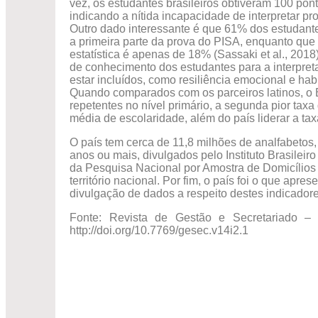
vez, os estudantes brasileiros obtiveram 100 pon
indicando a nítida incapacidade de interpretar p
Outro dado interessante é que 61% dos estudante
a primeira parte da prova do PISA, enquanto que
estatística é apenas de 18% (Sassaki et al., 2018
de conhecimento dos estudantes para a interpret
estar incluídos, como resiliência emocional e hab
Quando comparados com os parceiros latinos, o B
repetentes no nível primário, a segunda pior taxa
média de escolaridade, além do país liderar a ta
O país tem cerca de 11,8 milhões de analfabetos
anos ou mais, divulgados pelo Instituto Brasileiro
da Pesquisa Nacional por Amostra de Domicílios
território nacional. Por fim, o país foi o que apre
divulgação de dados a respeito destes indicador
Fonte: Revista de Gestão e Secretariado –
http://doi.org/10.7769/gesec.v14i2.1