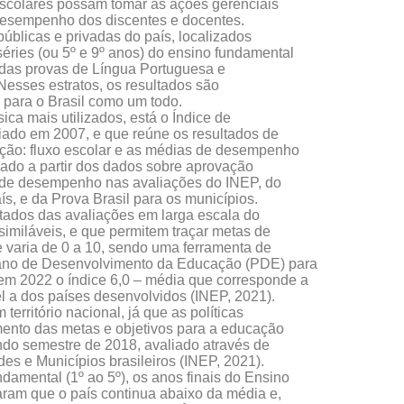
scolares possam tomar as ações gerenciais
desempenho dos discentes e docentes.
úblicas e privadas do país, localizados
séries (ou 5º e 9º anos) do ensino fundamental
das provas de Língua Portuguesa e
Nesses estratos, os resultados são
para o Brasil como um todo.
ca mais utilizados, está o Índice de
ado em 2007, e que reúne os resultados de
ação: fluxo escolar e as médias de desempenho
lado a partir dos dados sobre aprovação
s de desempenho nas avaliações do INEP, do
s, e da Prova Brasil para os municípios.
ados das avaliações em larga escala do
similáveis, e que permitem traçar metas de
e varia de 0 a 10, sendo uma ferramenta de
ano de Desenvolvimento da Educação (PDE) para
m 2022 o índice 6,0 – média que corresponde a
 a dos países desenvolvidos (INEP, 2021).
 território nacional, já que as políticas
mento das metas e objetivos para a educação
do semestre de 2018, avaliado através de
des e Municípios brasileiros (INEP, 2021).
amental (1º ao 5º), os anos finais do Ensino
ram que o país continua abaixo da média e,